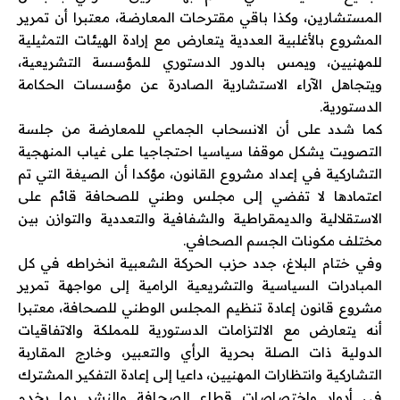
المستشارين، وكذا باقي مقترحات المعارضة، معتبرا أن تمرير
المشروع بالأغلبية العددية يتعارض مع إرادة الهيئات التمثيلية
للمهنيين، ويمس بالدور الدستوري للمؤسسة التشريعية،
ويتجاهل الآراء الاستشارية الصادرة عن مؤسسات الحكامة
الدستورية.
كما شدد على أن الانسحاب الجماعي للمعارضة من جلسة
التصويت يشكل موقفا سياسيا احتجاجيا على غياب المنهجية
التشاركية في إعداد مشروع القانون، مؤكدا أن الصيغة التي تم
اعتمادها لا تفضي إلى مجلس وطني للصحافة قائم على
الاستقلالية والديمقراطية والشفافية والتعددية والتوازن بين
مختلف مكونات الجسم الصحافي.
وفي ختام البلاغ، جدد حزب الحركة الشعبية انخراطه في كل
المبادرات السياسية والتشريعية الرامية إلى مواجهة تمرير
مشروع قانون إعادة تنظيم المجلس الوطني للصحافة، معتبرا
أنه يتعارض مع الالتزامات الدستورية للمملكة والاتفاقيات
الدولية ذات الصلة بحرية الرأي والتعبير، وخارج المقاربة
التشاركية وانتظارات المهنيين، داعيا إلى إعادة التفكير المشترك
في أدوار واختصاصات قطاع الصحافة والنشر بما يخدم