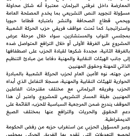
المعارضة داخل غرفتي البرلمان، معتبرة أنه شكل محاولة
مسؤولة لتجويد النص التشريعي بما يخدم المصلحة العامة
ويحمي قطاع الصحافة والنشر باعتباره قطاعا حيويا
واستراتيجيا. كما ثمنت مواقف فريقي حزب الحركة الشعبية
بمجلسي النواب والمستشارين، سواء خلال مرحلة عرض
المشروع على الغرفة الأولى أو خلال الترافع المتواصل ضده
بالغرفة الثانية، مجددة شكرها لقيادة الحزب على اصطفافها
إلى جانب الهيئات النقابية والمهنية دفاعا عن مبادئ التنظيم
الذاتي للمهنة وحقوق المهنيين.
من جهته، نوه الأمين العام لحزب الحركة الشعبية بالمبادرة
الحوارية للهيئات النقابية والمهنية، مسجلا التفاعل الذي أبداه
الحزب وفريقه البرلماني مع مختلف مقترحات الفاعلين
المهنيين طيلة المسار التشريعي للمشروع. واعتبر أن هذا
الموقف يندرج ضمن المرجعية السياسية للحزب، القائمة على
دعم الحقوق والحريات والترافع عنها بمختلف الصيغ
الديمقراطية.
وعبر المسؤول الحزبي عن استغراب حزبه من رفض الحكومة
لجميع التعديلات التي تقدم بها الفريق الحركي بمجلس