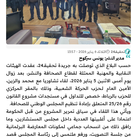
تحقيقـ24
الثلاثاء 6 يناير 2026 - 13:57
مدير النشر: يونس سركوح
حسب البلاغ الذي توصلت به جريدة تحقيقـ24، عقدت الهيئات
النقابية والمهنية الممثلة لقطاع الصحافة والنشر، بعد زوال
يوم أمس الاثنين 5 يناير 2026، لقاء تشاوريا مع محمد والزين،
الأمين العام لـحزب الحركة الشعبية، وذلك بالمقر المركزي
للحزب بالرباط، خصص للتداول في مستجدات مشروع القانون
رقم 25/26 المتعلق بإعادة تنظيم المجلس الوطني للصحافة.
ويأتي هذا اللقاء في سياق تمرير المشروع من قبل الحكومة
اعتمادا على أغلبيتها العددية داخل مجلس المستشارين، وما
رافق ذلك من انسحاب جماعي لمكونات المعارضة البرلمانية
من جلسة التصويت، ورفع ملتمس إلى رئاسة المجلس قصد