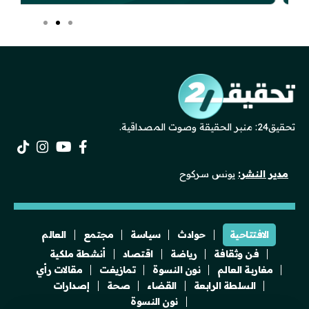
تحقيق24: منبر الحقيقة وصوت المصداقية.
مدير النشر:
يونس سركوح
الافتتاحية
حوادث
سياسة
مجتمع
العالم
فن وثقافة
رياضة
اقتصاد
أنشطة ملكية
مغاربة العالم
نون النسوة
تمازيغت
مقالات رأي
السلطة الرابعة
القضاء
صحة
إصدارات
نون النسوة