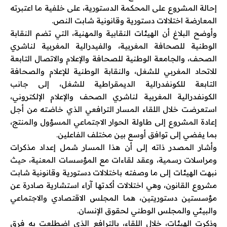
إحالة المشروع على المحكمة الدستورية، على خلفية ما اعتبرته
المعارضة اختلالات دستورية وقانونية شابت النص.
وأوضح البلاغ أن الهيئات النقابية والمهنية، التي تضم النقابة
الوطنية للصحافة المغربية، والفيدرالية المغربية لناشري
الصحف، والجامعة الوطنية للصحافة والإعلام والاتصال التابعة
للاتحاد المغربي للشغل، والنقابة الوطنية للإعلام والصحافة
التابعة للكونفدرالية الديمقراطية للشغل، إلى جانب
الكونفدرالية المغربية لناشري الصحف والإعلام الإلكتروني،
استعرضت خلال اللقاء المسار الترافعي الذي خاضته من أجل
إعادة المشروع إلى طاولة الحوار الاجتماعي المسؤول والمنتج،
بما يفضي إلى توافق أوسع بين مختلف الفاعلين.
وأشار المصدر ذاته إلى أن هذا المسار شمل إعداد مذكرات
ومراسلات رسمية، وعقد لقاءات مع المؤسسات المعنية، حيث
نبهت الهيئات إلى ما وصفته باختلالات دستورية وقانونية شابت
مشروع القانون، وهي اختلالات أكدتها آراء استشارية صادرة عن
مؤسستين دستوريتين، هما المجلس الاقتصادي والاجتماعي
والبيئي والمجلس الوطني لحقوق الإنسان.
وذكرت الهيئات، خلال اللقاء، بالترافع الذي اضطلعت به فرق