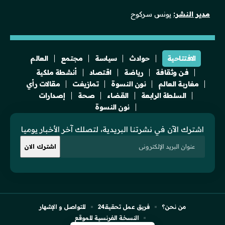
مدير النشر:
يونس سركوح
الافتتاحية
حوادث
سياسة
مجتمع
العالم
فن وثقافة
رياضة
اقتصاد
أنشطة ملكية
مغاربة العالم
نون النسوة
تمازيغت
مقالات رأي
السلطة الرابعة
القضاء
صحة
إصدارات
نون النسوة
اشترك الآن في نشرتنا البريدية، لتصلك آخر الأخبار يوميا
من نحن؟
فريق عمل تحقيقـ24
للتواصل و الإشهار
النسخة الفرنسية للموقع