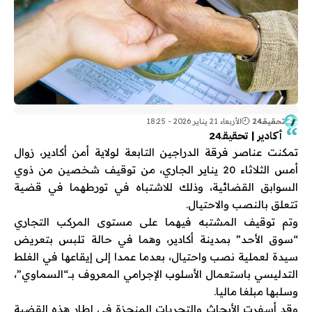
تحقيقـ24
الأربعاء 21 يناير 2026 - 18:25
أكادير | تحقيقـ24
تمكنت عناصر فرقة الدراجين التابعة لولاية أمن أكادير، زوال
أمس الثلاثاء 20 يناير الجاري، من توقيف شخصين من ذوي
السوابق القضائية، وذلك للاشتباه في تورطهما في قضية
تتعلق بالنصب والاحتيال.
وتم توقيف المشتبه فيهما على مستوى المركب التجاري
“سوق الأحد” بمدينة أكادير، وهما في حالة تلبس بتعريض
سيدة لعملية نصب واحتيال، بعدما عمدا إلى إيقاعها في الغلط
التدليسي باستعمال الأسلوب الإجرامي المعروف بــ“السماوي”،
وسلبها مبلغا ماليا.
وقد أسفرت الأبحاث والتحريات المنجزة في إطار هذه القضية