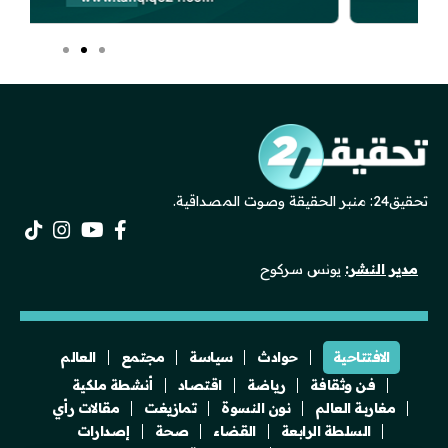
تحقيق24: منبر الحقيقة وصوت المصداقية.
مدير النشر:
يونس سركوح
الافتتاحية
حوادث
سياسة
مجتمع
العالم
فن وثقافة
رياضة
اقتصاد
أنشطة ملكية
مغاربة العالم
نون النسوة
تمازيغت
مقالات رأي
السلطة الرابعة
القضاء
صحة
إصدارات