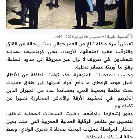
سمية الكربة
الخميس 26 فبراير 2026 - 14:30
تعيش أسرة طفلة تبلغ من العمر حوالي سنتين حالة من القلق
والترقب عقب اختفائها، الأربعاء، بحي كرينسيف بمدينة
شفشاون
، في ظروف لا تزال غير معروفة إلى حدود الساعة،
وفق ما أوردته مصادر محلية.
وحسب المعطيات المتوفرة، فقد توارت الطفلة عن الأنظار
قبيل موعد الإفطار، ما دفع أفراد أسرتها إلى إطلاق عمليات
بحث مكثفة بمحيط الحي، بمساندة عدد من الجيران الذين
انخرطوا في تمشيط الأزقة والأماكن المجاورة تعبيرا عن
تضامنهم.
وفور إشعارها بالواقعة، باشرت السلطات المحلية تدخلها،
بتنسيق مع عناصر
الوقاية المدنية المغربية
التي حلت بعين
المكان لمواصلة عمليات البحث بمحاذاة مجرى الوادي، وسط
حالة استنفار بالمنطقة.