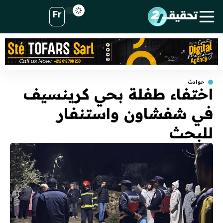
Fr
حوادث
اختفاء طفلة بحي كرينسيف
في شفشاون واستنفار
للبحث