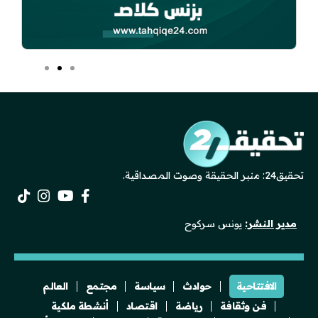
تحقيق24: منبر الحقيقة وصوت المصداقية.
مدير النشر:
يونس سركوح
الافتتاحية
حوادث
سياسة
مجتمع
العالم
فن وثقافة
رياضة
اقتصاد
أنشطة ملكية