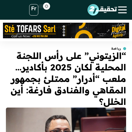
Fr
رياضة
“الزيتوني” على رأس اللجنة
المحلية لكان 2025 بأكادير…
ملعب “أدرار” ممتلئ بجمهور
المقاهي والفنادق فارغة: أين
الخلل؟