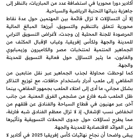
أكادير دورا محوريا في استضافة عدد من المباريات، بالنظر إلى
جاهزية بنياتها التحتية الرياضية والسياحية.
إلا أن التساؤلات لا تزال قائمة بين المهتمين حول عدة نقاط
محورية تتعلق بالتنظيم والتسويق، أبرزها: المبالغ المالية
المرصودة للجنة المحلية إن وجدت، لأغراض التسويق الترابي
للمدينة والجهة ولكأس إفريقيا، وغياب الإقبال المكثف من
الجماهير المنتمية لمنتخبات مصر والكاميرون وزيمبابوي
والغابون، ما يثير التساؤل حول فعالية التسويق للمدينة
والجهة.
كما لوحظت محاولة لجذب الجماهير عبر نقل متابعين من
المقاهي إلى ملعب أدرار باستخدام حافلات، مع توزيع التذاكر
بشكل مجاني، ما أدى إلى امتلاء الملعب بجمهور المقاهي، بينما
ظل الملعب شبه فارغ من مشجعي الفرق المعنية. من جانب
آخر، عبر مهنيون في قطاع السياحة والفنادق عن قلقهم من
انخفاض نسب الإشغال، إذ لا تزال معظم الفنادق شبه فارغة،
مما يطرح تساؤلات حول جدوى الحملات التسويقية وتأثيرها
على العوائد الاقتصادية للمدينة والجهة.
يبقى واضحا أن نجاح نهائيات كأس إفريقيا 2025 في أكادير لا