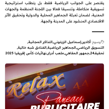
يقتصر على الجوانب الرياضية فقط، بل يتطلب استراتيجية
تسويقية متكاملة، وتنسيقا فعالا بين اللجنة المنظمة والجهات
المعنية، لضمان تعبئة الجماهير المحلية والدولية وتحقيق الأثر
الاقتصادي المنشود على المدينة والجهة.
وسوم:
أكادير
إسماعيل الزيتوني
التذاكر المجانية
التسويق الرياضي
الجماهير الرياضية
الفنادق شبه خالية
تحقيقـ24
جمهور المقاهي
ملعب أدرار
نهائيات كأس إفريقيا 2025