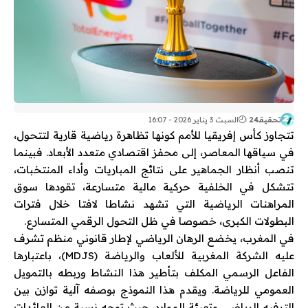
تحقيقـ24
السبت 3 يناير 2026 - 16:07
تتجاوز كأس إفريقيا للأمم كونها تظاهرة رياضية قارية لتتحول،
في سياقها المعاصر، إلى محفز اقتصادي متعدد الأبعاد. فبينما
تنصب أنظار الجماهير على نتائج المباريات وأداء المنتخبات،
تتشكل في الخلفية حركية مالية متسارعة، تقودها سوق
المراهنات الرياضية التي تشهد نشاطا لافتا خلال فترات
البطولات الكبرى، خصوصا في ظل التحول الرقمي المتسارع.
في المغرب، يخضع الرهان الرياضي لإطار قانوني منظم تشرف
عليه الشركة المغربية للألعاب والرياضة (MDJS)، باعتبارها
الفاعل الرسمي المكلف بتأطير هذا النشاط وربطه بالتمويل
العمومي للرياضة. ويقدم هذا النموذج بوصفه آلية توازن بين
الترفيه الرياضي وتعبئة الموارد، حيث توجه نسبة من العائدات