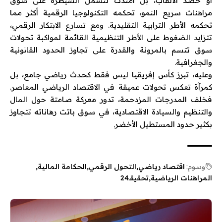
أو حصد الألقاب، بل امتدت لتشمل السيطرة على سوق
مراهنات سريع النمو، تحكمه التكنولوجيا الرقمية أكثر مما
تحكمه الأطر الترابية التقليدية. ومع تسارع الابتكار الرقمي،
تتزايد الضغوط على الأطر التنظيمية القائمة لمواكبة تحولات
سوق تتسم بالمرونة والقدرة على تجاوز الحدود القانونية
والجغرافية.
وعليه، تبرز كأس إفريقيا ليس فقط كحدث رياضي جامع، بل
كمرآة تعكس تحولات عميقة في الاقتصاد الرياضي المعاصر.
فخلف المدرجات المزدحمة، تدور معركة صامتة حول المال
والتنظيم والسيادة الاقتصادية، في سوق باتت رهاناته تتجاوز
بكثير حدود المستطيل الأخضر.
وسوم:
اقتصاد رياضي
التحول الرقمي
الحكامة المالية
المراهنات الرياضية
تحقيقـ24