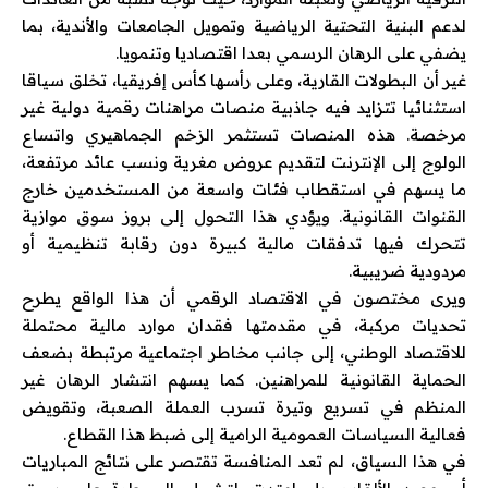
لدعم البنية التحتية الرياضية وتمويل الجامعات والأندية، بما
يضفي على الرهان الرسمي بعدا اقتصاديا وتنمويا.
غير أن البطولات القارية، وعلى رأسها كأس إفريقيا، تخلق سياقا
استثنائيا تتزايد فيه جاذبية منصات مراهنات رقمية دولية غير
مرخصة. هذه المنصات تستثمر الزخم الجماهيري واتساع
الولوج إلى الإنترنت لتقديم عروض مغرية ونسب عائد مرتفعة،
ما يسهم في استقطاب فئات واسعة من المستخدمين خارج
القنوات القانونية. ويؤدي هذا التحول إلى بروز سوق موازية
تتحرك فيها تدفقات مالية كبيرة دون رقابة تنظيمية أو
مردودية ضريبية.
ويرى مختصون في الاقتصاد الرقمي أن هذا الواقع يطرح
تحديات مركبة، في مقدمتها فقدان موارد مالية محتملة
للاقتصاد الوطني، إلى جانب مخاطر اجتماعية مرتبطة بضعف
الحماية القانونية للمراهنين. كما يسهم انتشار الرهان غير
المنظم في تسريع وتيرة تسرب العملة الصعبة، وتقويض
فعالية السياسات العمومية الرامية إلى ضبط هذا القطاع.
في هذا السياق، لم تعد المنافسة تقتصر على نتائج المباريات