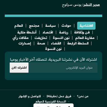
مدير النشر:
يونس سركوح
الافتتاحية
حوادث
سياسة
مجتمع
العالم
فن وثقافة
رياضة
اقتصاد
أنشطة ملكية
مغاربة العالم
نون النسوة
تمازيغت
مقالات رأي
السلطة الرابعة
القضاء
صحة
إصدارات
نون النسوة
اشترك الآن في نشرتنا البريدية، لتصلك آخر الأخبار يوميا
من نحن؟
فريق عمل تحقيقـ24
للتواصل و الإشهار
النسخة الفرنسية للموقع