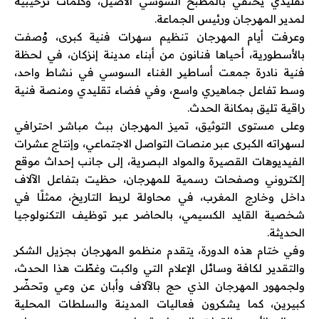
تقليدي يحتفي بالمطبخ السوسي الأصيل، وكلمات ترحيبية
لمدير المهرجان ورئيس الجماعة.
وعرفت أيام المهرجان تنظيم سهرات فنية كبرى، وُصفت
بالأسطورية، أحياها فنانون من أبناء مدينة إنزكان، في لحظة
فنية نادرة جمعت أساطير الغناء السوسي في نشاط واحد،
وسط تفاعل جماهيري واسع، وفي فضاء تقليدي ومنصة فنية
راقية تليق بمكانة الحدث.
وعلى مستوى التوثيق، تميز المهرجان ببث مباشر احترافي
لسهراته الكبرى عبر منصات التواصل الاجتماعي، وإنتاج عشرات
الفيديوهات القصيرة والمواد البصرية، إلى جانب إحداث موقع
إلكتروني وصفحات رسمية للمهرجان، حظيت بتفاعل الآلاف
داخل وخارج المغرب، في محاولة لربط التاريخ، ممثلًا في
شخصية القايد الكسيمي، بالحاضر عبر توظيف التكنولوجيا
الحديثة.
وفي ختام هذه الدورة، يتقدم منظمو المهرجان بجزيل الشكر
والتقدير لكافة وسائل الإعلام التي واكبت وغطّت هذا الحدث،
ولجمهور المهرجان الذي حج بالآلاف وأبان عن وعي وتحضّر
كبيرين، كما يشكرون فعاليات المدينة والسلطات المحلية