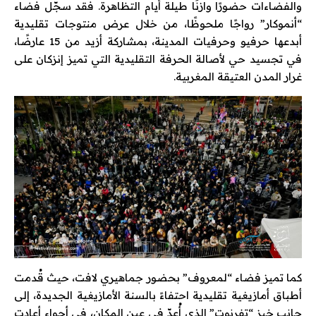
والفضاءات حضورًا وازنًا طيلة أيام التظاهرة. فقد سجّل فضاء
“أنموكار” رواجًا ملحوظًا، من خلال عرض منتوجات تقليدية
أبدعها حرفيو وحرفيات المدينة، بمشاركة أزيد من 15 عارضًا،
في تجسيد حي لأصالة الحرفة التقليدية التي تميز إنزكان على
غرار المدن العتيقة المغربية.
كما تميز فضاء “لمعروف” بحضور جماهيري لافت، حيث قُدمت
أطباق أمازيغية تقليدية احتفاءً بالسنة الأمازيغية الجديدة، إلى
جانب خبز “تفرنوت” الذي أُعدّ في عين المكان، في أجواء أعادت