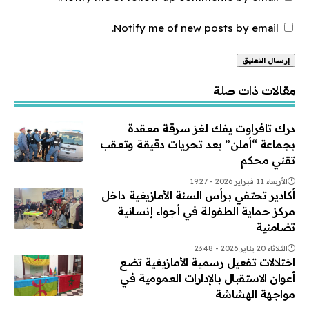
Notify me of new posts by email.
Alternative:
مقالات ذات صلة
درك تافراوت يفك لغز سرقة معقدة
بجماعة “أملن” بعد تحريات دقيقة وتعقب
تقني محكم
الأربعاء 11 فبراير 2026 - 19:27
أكادير تحتفي برأس السنة الأمازيغية داخل
مركز حماية الطفولة في أجواء إنسانية
تضامنية
الثلاثاء 20 يناير 2026 - 23:48
اختلالات تفعيل رسمية الأمازيغية تضع
أعوان الاستقبال بالإدارات العمومية في
مواجهة الهشاشة