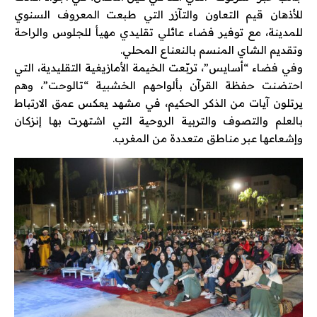
للأذهان قيم التعاون والتآزر التي طبعت المعروف السنوي
للمدينة، مع توفير فضاء عائلي تقليدي مهيأ للجلوس والراحة
وتقديم الشاي المنسم بالنعناع المحلي.
وفي فضاء “أسايس”، تربّعت الخيمة الأمازيغية التقليدية، التي
احتضنت حفظة القرآن بألواحهم الخشبية “تالوحت”، وهم
يرتلون آيات من الذكر الحكيم، في مشهد يعكس عمق الارتباط
بالعلم والتصوف والتربية الروحية التي اشتهرت بها إنزكان
وإشعاعها عبر مناطق متعددة من المغرب.