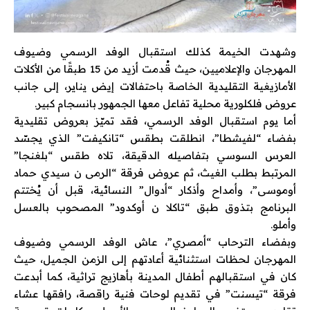
وشهدت الخيمة كذلك استقبال الوفد الرسمي وضيوف
المهرجان والإعلاميين، حيث قُدمت أزيد من 15 طبقًا من الأكلات
الأمازيغية التقليدية الخاصة باحتفالات إيض يناير، إلى جانب
عروض فلكلورية محلية تفاعل معها الجمهور بانسجام كبير.
أما يوم استقبال الوفد الرسمي، فقد تميّز بعروض تقليدية
بفضاء “لفيشطا”، انطلقت بطقس “تانكيفت” الذي يجسّد
العرس السوسي بتفاصيله الدقيقة، تلاه طقس “بلغنجا”
المرتبط بطلب الغيث، ثم عروض فرقة “الرمى ن سيدي حماد
أوموسى”، وأمداح وأذكار “أدوال” النسائية، قبل أن يُختتم
البرنامج بتذوق طبق “تاكلا ن أوكدود” المصحوب بالعسل
وأملو.
وبفضاء الترحاب “أمصري”، عاش الوفد الرسمي وضيوف
المهرجان لحظات استثنائية أعادتهم إلى الزمن الجميل، حيث
كان في استقبالهم أطفال المدينة بأهازيج تراثية، كما أبدعت
فرقة “تيسنت” في تقديم لوحات فنية راقصة، رافقها عشاء