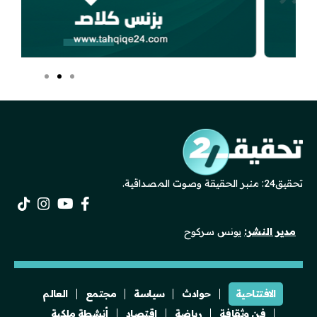
تحقيق24: منبر الحقيقة وصوت المصداقية.
مدير النشر:
يونس سركوح
الافتتاحية
حوادث
سياسة
مجتمع
العالم
فن وثقافة
رياضة
اقتصاد
أنشطة ملكية