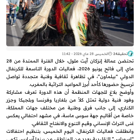
تحقيقـ24
الخميس 28 ماي 2026 - 11:42
تحتضن عمالة إنزكان آيت ملول، خلال الفترة الممتدة من 28
ماي إلى فاتح يونيو 2026، فعاليات الدورة التاسعة للكرنفال
الدولي “بيلماون”، في تظاهرة ثقافية وفنية متجددة تواصل
ترسيخ حضورها كأحد أبرز المواعيد التراثية بالمغرب.
وأوضح بلاغ للجهات المنظمة أن هذه الدورة تعرف مشاركة
وفود فنية دولية تمثل كلاً من بلغاريا وفرنسا وبلجيكا وجزر
الكناري، إلى جانب فرق وطنية من مختلف جهات المملكة،
خاصة من أقاليم جهة سوس ماسة، في مشهد احتفالي يعكس
غنى التراث الإنساني وقيم التنوع والانفتاح الثقافي.
وانطلقت فعاليات الكرنفال، اليوم الخميس، بتنظيم احتفالات
“إسوياس” التقليدية بعدد من المناطق، من بينها آسايس تكمي