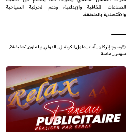
الصناعات الثقافية والإبداعية، ودعم الحركية السياحية
والاقتصادية بالمنطقة.
وسوم:
إنزكان_آيت_ملول
الكرنفال_الدولي
بيلماون
تحقيقـ24
سوس_ماسة