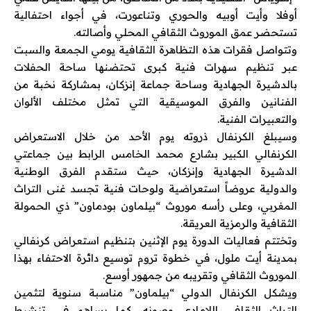
أوفلا وأيت أوبيه والحوري وتناعورت، في أجواء احتفالية
تستحضر عمق الموروث الثقافي المحلي وأصالته.
وتتواصل فقرات هذه التظاهرة الثقافية يومي الجمعة والسبت
عبر تنظيم سهرات فنية كبرى تحتضنها ساحة الحفلات
بالدشيرة الجهادية وساحة جماعة إنزكان، بمشاركة نخبة من
الفنانين والفرق الموسيقية التي تمثل مختلف الألوان
والتعبيرات الفنية.
وسيبلغ الكرنفال ذروته يوم الأحد من خلال الاستعراض
الكرنفالي الكبير بشارع محمد الخامس الرابط بين جماعتي
الدشيرة الجهادية وإنزكان، حيث ستقدم الفرق الوطنية
والدولية عروضاً استعراضية ولوحات فنية تجسد غنى التراث
المغربي، وعلى رأسه موروث “بيلماون بودماون” ذي الحمولة
الثقافية والرمزية العريقة.
وتختتم فعاليات الدورة يوم الإثنين بتنظيم استعراض كرنفالي
بمدينة أيت ملول، في خطوة تروم توسيع دائرة الاحتفاء بهذا
الموروث الثقافي وتقريبه من جمهور أوسع.
ويشكل الكرنفال الدولي “بيلماون” مناسبة سنوية لتثمين
التراث الثقافي اللامادي وصونه، كما يساهم في تنشيط