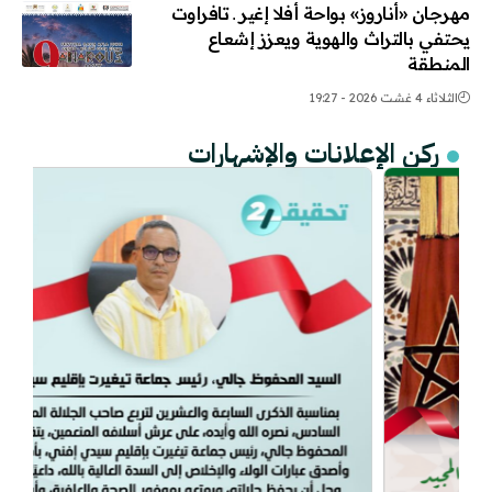
مهرجان «أناروز» بواحة أفلا إغير ـ تافراوت
يحتفي بالتراث والهوية ويعزز إشعاع
المنطقة
الثلاثاء 4 غشت 2026 - 19:27
ركن الإعلانات والإشهارات