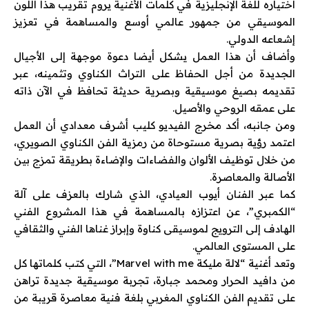
اختياره للغة الإنجليزية في كلمات الأغنية يروم تقريب هذا اللون
الموسيقي من جمهور عالمي أوسع والمساهمة في تعزيز
إشعاعه الدولي.
وأضاف أن هذا العمل يشكل أيضا دعوة موجهة إلى الأجيال
الجديدة من أجل الحفاظ على التراث الكناوي وتثمينه، عبر
تقديمه بصيغ موسيقية وبصرية حديثة تحافظ في الآن ذاته
على عمقه الروحي والأصيل.
ومن جانبه، أكد مخرج الفيديو كليب أشرف معدادي أن العمل
اعتمد رؤية بصرية مستوحاة من رمزية الفن الكناوي الصويري،
من خلال توظيف الألوان والفضاءات والإضاءة بطريقة تمزج بين
الأصالة والمعاصرة.
كما عبر الفنان أيوب العيادي، الذي شارك بالعزف على آلة
“الكمبري”، عن اعتزازه بالمساهمة في هذا المشروع الفني
الهادف إلى الترويج لموسيقى كناوة وإبراز غناها الفني والثقافي
على المستوى العالمي.
وتعد أغنية “لالة مليكة Marvel with me”، التي كتب كلماتها كل
من دافيد الحرار ومحمد جبارة، تجربة موسيقية جديدة تراهن
على تقديم الفن الكناوي المغربي بلغة فنية معاصرة قريبة من