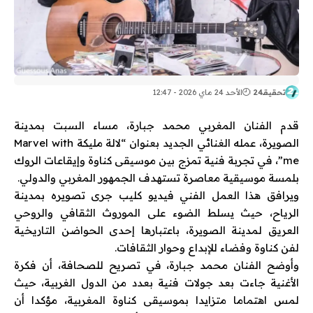
تحقيقـ24
الأحد 24 ماي 2026 - 12:47
قدم الفنان المغربي محمد جبارة، مساء السبت بمدينة
الصويرة، عمله الغنائي الجديد بعنوان “لالة مليكة Marvel with
me”، في تجربة فنية تمزج بين موسيقى كناوة وإيقاعات الروك
بلمسة موسيقية معاصرة تستهدف الجمهور المغربي والدولي.
ويرافق هذا العمل الفني فيديو كليب جرى تصويره بمدينة
الرياح، حيث يسلط الضوء على الموروث الثقافي والروحي
العريق لمدينة الصويرة، باعتبارها إحدى الحواضن التاريخية
لفن كناوة وفضاء للإبداع وحوار الثقافات.
وأوضح الفنان محمد جبارة، في تصريح للصحافة، أن فكرة
الأغنية جاءت بعد جولات فنية بعدد من الدول الغربية، حيث
لمس اهتماما متزايدا بموسيقى كناوة المغربية، مؤكدا أن