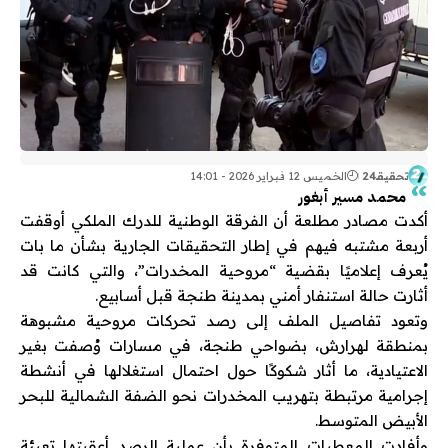
تحقيقـ24
الخميس 12 فبراير 2026 - 14:01
محمد مسير أبغور
أكدت مصادر مطلعة أن الفرقة الوطنية للدرك الملكي أوقفت
أربعة مشتبه فيهم في إطار التحقيقات الجارية بشأن ما بات
يُعرف إعلاميًا بقضية “مروحية المخدرات”، والتي كانت قد
أثارت حالة استنفار أمني بمدينة طنجة قبل أسابيع.
وتعود تفاصيل الملف إلى رصد تحركات مروحية مشبوهة
بمنطقة لهرارش، بضواحي طنجة، في مسارات وُصفت بغير
الاعتيادية، ما أثار شكوكًا حول احتمال استغلالها في أنشطة
إجرامية مرتبطة بتهريب المخدرات نحو الضفة الشمالية للبحر
الأبيض المتوسط.
وأفادت المعطيات المتوفرة بأن عملية الرصد أعقبتها تعبئة