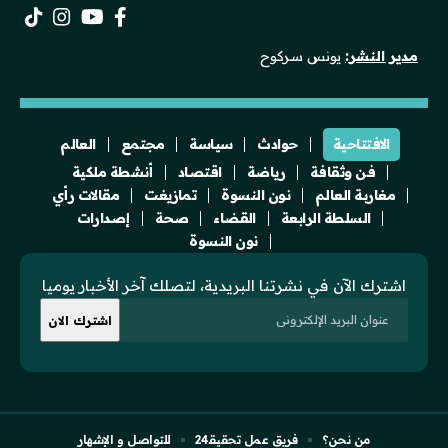
مدير النشر:
يونس سركوح
الافتتاحية
حوادث
سياسة
مجتمع
العالم
فن وثقافة
رياضة
اقتصاد
أنشطة ملكية
مغاربة العالم
نون النسوة
تمازيغت
مقالات رأي
السلطة الرابعة
القضاء
صحة
إصدارات
نون النسوة
اشترك الآن في نشرتنا البريدية، لتصلك آخر الأخبار يوميا
من نحن؟
فريق عمل تحقيقـ24
للتواصل و الإشهار