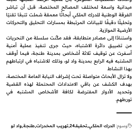
ميدانية واسعة لمختلف المصالح المختصة، قبل أن تباشر
الفرقة الوطنية للدرك الملكي أبحاثًا معمقة شملت تتبعًا تقنيًا
وتحليلًا دقيقًا للبيانات المرتبطة بمسارات التحليق والتحركات
الأرضية الموازية.
واستنادًا إلى مصادر متطابقة، فقد مكّنت سلسلة من التحريات
من تضييق دائرة الاشتباه، حيث جرى تنفيذ عملية أمنية
أسفرت عن توقيف ثلاثة أشخاص بمدينة طنجة، فيما أوقف
المشتبه فيه الرابع بمدينة واد لو، وذلك للاشتباه في ارتباطهم
بهذا النشاط.
ولا تزال الأبحاث متواصلة تحت إشراف النيابة العامة المختصة،
بهدف الكشف عن باقي الامتدادات المحتملة لهذه القضية
وتحديد الأدوار المفترضة لكافة الأشخاص المشتبه في
تورطهم.
وسوم:
الدرك الملكي
تحقيقـ24
تهريب المخدرات
طنجة
واد لو