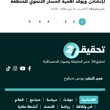
لـإنشادن ويؤكد أهمية المسار التنموي للمنطقة
بقلم
تحقيقـ24
السبت 31 يناير 2026 - 21:03
6
5
…
3
2
1
تحقيق24: منبر الحقيقة وصوت المصداقية.
مدير النشر:
يونس سركوح
الافتتاحية
حوادث
سياسة
مجتمع
العالم
فن وثقافة
رياضة
اقتصاد
أنشطة ملكية