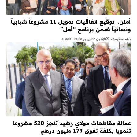
أملن.. توقيع اتفاقيات تمويل 11 مشروعاً شبابياً
ونسائياً ضمن برنامج “أمل”
بقلم
تحقيقـ24
الإثنين 22 يونيو 2026 - 09:08
عمالة مقاطعات مولاي رشيد تنجز 520 مشروعا
تنمويا بكلفة تفوق 179 مليون درهم